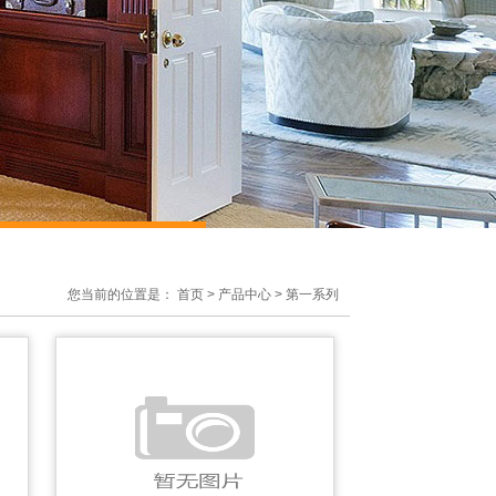
您当前的位置是：
首页
>
产品中心
>
第一系列