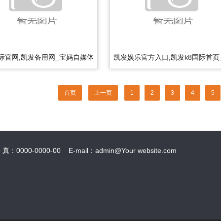
际官网,凯发备用网_宝妈自媒体
凯发娱乐官方入口,凯发k8国际首页
兼职：用经验变现，打造个
妈线上兼职攻略：适合在
首页
上一页
1
2
3
4
5
0000-0000-00 E-mail：admin@Your website.com