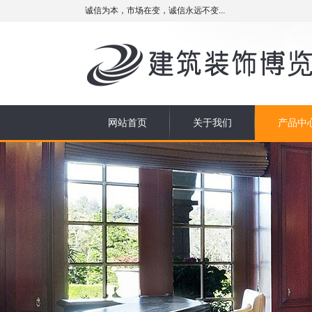
诚信为本，市场在变，诚信永远不变...
网站首页
关于我们
产品中