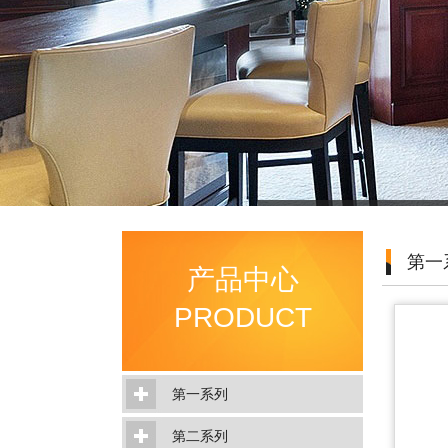
第一
产品中心
PRODUCT
第一系列
第二系列