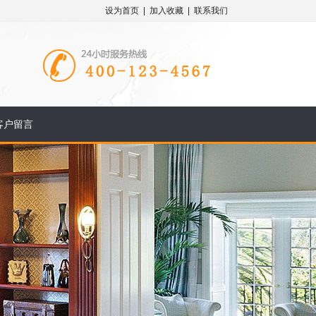
设为首页
|
加入收藏
|
联系我们
客户留言