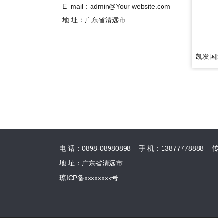
E_mail：admin@Your website.com
地 址：广东省清远市
凯发国
电 话：0898-08980898 手 机：13877778888 传 真：
地 址：广东省清远市
琼ICP备xxxxxxxx号