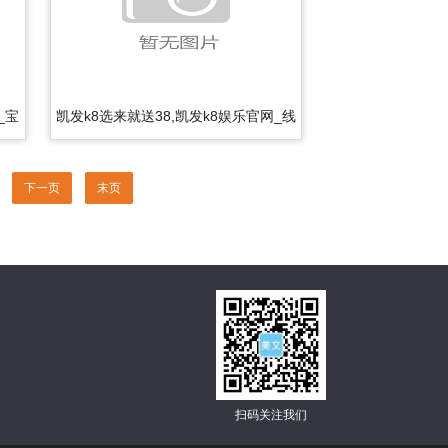
_宝
凯发k8选来就送38,凯发k8娱乐官网_线
下宝妈兼职大盘点：
下一页
末页
扫码关注我们