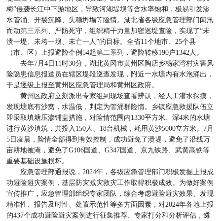
梅”侵袭长江中下游地区，导致河湖堤坝等含水率饱和，极易引发渗
水管涌、开裂沉降、失稳坍塌等险情。湖北省各级应急管理部门闻汛
而动
第三系列
、严防死守，组织精干力量加密巡堤查险，实现了“未
溃一堤、未垮一坝、未亡一人”的目标。全省11个地市、25个县
（市、区）上报避险个例54起
第二系列
，避险转移190户1342人。
去年7月4日11时30分，湖北黄冈市黄州区陶店乡杨家湾村灾害风
险隐患信息报送员在辖区堤段巡查发现，附近一水塘内有水泡涌出，
于是逐级上报至黄州区应急管理局和黄州区政府。
黄州区政府立刻派出专家组到现场查看辨认，经人工潜水探摸，
发现塘底有沙窝，水温低，判定为管涌群险情。乡镇应急救援队伍立
即采取填塘压渗铺盖措施，对险情范围内1330平方米、深4米的水塘
进行黄沙填筑，共投入150人、18台机械，耗用黄沙5000立方米。7月
5日凌晨，险情全部得到有效控制，成功避免了溃堤，避免了沿线万
亩耕地被淹，避免了G106国道、G347国道、京九铁路、武黄高铁等
重要基础设施损坏。
应急管理部通报说，2024年，各级应急管理部门积极发掘上报成
功避险避灾案例，基层防灾减灾救灾工作取得积极成效。为做好案例
宣传推广，应急管理部组织专家团队，综合考虑避险避灾效果、发现
精准性、报告及时性、处置示范性等多方面因素，对2024年各地上报
的437个成功避险避灾案例进行征集推荐、专家打分和分析评估，遴