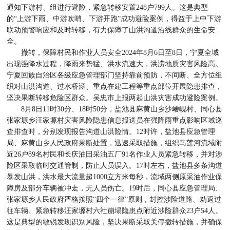
通知下游村、组进行避险，紧急转移安置248户799人。这是典型
的“上游下雨、中游吹哨、下游开跑”成功避险案例，得益于上中下游
联动预警响应和及时转移，有力保障了山洪沟道沿线群众的生命安
全。
撤转，保障村民和作业人员安全2024年8月6日至8日，宁夏全域
出现强降水过程，降雨来势猛、洪水流速大，洪涝地质灾害风险高。
宁夏回族自治区各级应急管理部门坚持靠前预防，不间断、全方位组
织对山洪沟道、过水桥涵、重点在建工程等重点部位开展隐患排查，
坚决果断转移危险区群众。吴忠市上报两起山洪灾害成功避险案例。
8月8日11时30分、18时50分，盐池县麻黄山乡沙崾岘村、同心县
张家塬乡汪家塬村灾害风险隐患信息报送员在强降雨重点影响区域巡
查排查时，分别发现报告沟道山洪险情。12时许，盐池县应急管理
局、麻黄山乡人民政府果断处置，迅速采取措施，组织马莲河流域附
近26户89名村民和长庆油田采油五厂91名作业人员紧急转移，并对涉
险区采取临时交通管制，防止人员误入。17时左右，盐池县多条沟道
暴发山洪，洪水最大流量超1000立方米每秒，流域两侧原采油作业保
障房及部分车辆被冲走，无人员伤亡。19时后，同心县应急管理局、
张家塬乡人民政府严格按照“四个一律”原则，封控涉险道路、劝返过
往车辆、紧急转移汪家塬村六社崩塌隐患点附近涉险群众23户54人。
这是典型的敏锐发现识别风险，坚决果断采取关停撤转措施，并确保