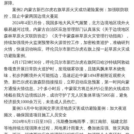
屏障。
案例2.内蒙古新巴尔虎右旗草原火灾成功避险案例：加强联防联
控，阻止中蒙两国边境火蔓延
2024年4至5月份，我国多地大风天气频繁，北方边境地区境外火
极易越河过境。内蒙古自治区应急管理部门认真落实《关于边境地区
森林草原火灾联防协定》《关于中蒙森林草原火灾管理行动指南》，
持续加强境外火监测预警和火源管控工作，加密检查巡护，准确研判
火情，快速启动响应。呼伦贝尔市新巴尔虎右旗上报一起草原火灾成
功避险案例。
4月17日9时30分，呼伦贝尔市新巴尔虎右旗阿日哈沙特镇阿敦础
鲁嘎查开展日常防火巡护时，发现烟雾弥漫，且随风飘来草木烧焦
味，初步判断境外火可能抵边，迅速赶赴中蒙1494界桩附近观察火
势。新巴尔虎右旗森防指接报后，立即启动应急预案，第一时间向蒙
方通报火情信息。2个多小时后，中蒙双方将总长约5公里的火线成功
堵截在我方边境线以外，成功守护了无人区集体草场75805亩，避免
经济损失1000余万元，未造成人员伤亡。
案例3.6月中旬浙闽交界洪涝地质灾害成功避险案例：加大夜巡
频次，确保国道项目施工人员安全
2024年6月11日至19日，汛期叠加梅雨季，浙江南部、福建北部
等地持续出现强降水过程，局地累计雨量大、叠加效应强、致灾风险