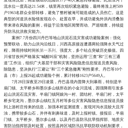
流水位一度高达21.54米，镇里再次组织紧急避险，最终将淮上村509
户1963名群众全部转移，避免了整村被淹可能造成的人员伤亡。这是
典型的河道洪水险情发现在小、处置在早，并成功避免外洪内涝叠加
带来潜在风险的案例，得益于沿淮地区闻警而动、严巡细查，持续提
升防汛抗洪救灾能力。
案例7.7月份四川丹巴等地山洪泥石流灾害成功避险案例：强化
预警联动，助力山洪沟沿线日，川西高原接连遭遇两轮强降水天气过
程，降雨持续时间长
第一系列
、强度大，多个站点突破历史极值。四
川省甘孜州严格落实“喊醒叫应”机制，坚持运用“三查”和“三有三通
道”工作法，组织广大基层干部和灾害风险隐患信息报送员查风险、
除隐患，坚决执行“三避让”和“三个紧急撤离”刚性要求。丹巴等10个
县（市）上报26起成功避险个例，累计转移1623户5649人。
7月28日深夜至29日凌晨，丹巴县境内普降大到暴雨，特别是半
扇门镇、太平桥乡和墨尔多山镇所在的小金川流域，因强降雨引发多
起山洪泥石流灾害。半扇门镇阿娘沟一村、团结村、半扇门村，太平
桥乡宅龙沟，墨尔多山镇红五月村等多位灾害风险隐患信息报送员接
到上游村庄传来的信息，加强本村监测巡查，发现河沟水流较大且浑
浊，携带较多山石，并伴有刺鼻味道，及时上报村镇。接报后，半扇
门镇、太平桥乡、墨尔多山镇，以及丹巴县防汛抗旱指挥部、地质灾
害防治指挥部及时处置，按照县跨区域防汛抗旱联防联动机制要求，