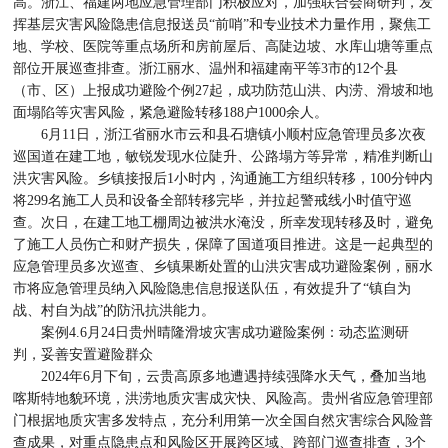
高。浙江、福建两地应急管理部门积极应对，加强联合会商研判，发
挥基层灾害风险隐患信息报送员“前哨”和专业技术力量作用，聚焦工
地、学校、医院等重点场所和房前屋后、高陡边坡、水库山塘等重点
部位开展巡查排查。浙江丽水、温州和福建南平等3市的12个县
（市、区）上报成功避险个例27起，成功防范山洪、内涝、滑坡和地
面塌陷等灾害风险，紧急避险转移188户1000余人。
6月11日，浙江省丽水市云和县石塘镇小顺村应急管理员多次夜
巡国道在建工地，敏锐发现水位陡升、公路塌方等异常，精准判断山
洪灾害风险。乡镇接报后1小时内，沟通施工方组织转移，100分钟内
将299名施工人员和设备全部转移完毕，并拉起警戒线小时值守巡
查。次日，在建工地工棚周边被洪水淹没，所幸发现转移及时，避免
了施工人员伤亡和财产损失，保障了国道项目推进。这是一起典型的
应急管理员多次巡查、乡镇果断处置的山洪灾害成功避险案例，丽水
市将应急管理员纳入风险隐患信息报送队伍，有效提升了“镇自为
战、村自为战”的防汛抗洪能力。
案例4.6月24日贵州晴隆滑坡灾害成功避险案例：动态监测研
判，妥善安置避险群众
2024年6月下旬，云贵高原多地遭遇持续强降水天气，叠加当地
喀斯特地貌环境，洪涝地质灾害成灾快、风险高。贵州省应急管理部
门根据地质灾害多发特点，充分利用第一次全国自然灾害综合风险普
查成果，对重点隐患点和风险区开展跨区域、跨部门巡查排查，3个