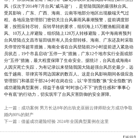
风（仅次于2014年7月台风“威马逊”），是登陆我国的最强秋台风。
受其影响，广东、广西、海南、云南等地部分地区出现极端天气过
程。各地应急管理部门密切关注台风暴雨风暴潮预警，提前调度部
署，按照应转尽转、应转早转的要求，组织海上15万艘渔船回港避
风、10万人上岸避险，组织陆上128万人转移避险，其中海南将预判
台风登陆点文昌市翁田镇所有人员全部转移。海南、广东还及时采取
关停管控等超常措施，海南全省在台风登陆前29小时提前进入紧急动
员状态，19个市县启动“五停一关”措施，广东12个地市实行全面或部
分“五停”措施，最大程度保障了生命安全。据统计，台风造成海南4
人因灾死亡失踪，为有记录以来登陆我国大陆超强台风历史最少，远
低于越南、菲律宾等周边国家的数百人。这是台风影响期间各级应急
管理部门和基层干部24小时在岗在位，以“辛苦指数”换“安全指数”的
成功避险典型案例，得益于各级“时时放心不下”的责任感和“事事心
中有底”的行动力，切实筑牢了台风灾害防御的安全屏障。
上一篇：成功案例 男方长达8年的出轨史巫丽云律师助女方成功争取
婚内80%的财产
下一篇：借鉴成功避险经验 2024年全国典型案例在这里
【
返回
】