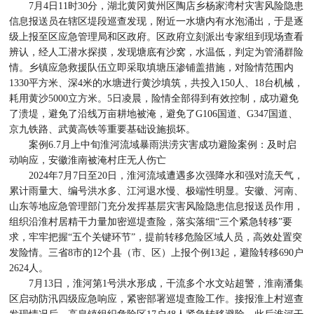
7月4日11时30分，湖北黄冈黄州区陶店乡杨家湾村灾害风险隐患
信息报送员在辖区堤段巡查发现，附近一水塘内有水泡涌出，于是逐
级上报至区应急管理局和区政府。区政府立刻派出专家组到现场查看
辨认，经人工潜水探摸，发现塘底有沙窝，水温低，判定为管涌群险
情。乡镇应急救援队伍立即采取填塘压渗铺盖措施，对险情范围内
1330平方米、深4米的水塘进行黄沙填筑，共投入150人、18台机械，
耗用黄沙5000立方米。5日凌晨，险情全部得到有效控制，成功避免
了溃堤，避免了沿线万亩耕地被淹，避免了G106国道、G347国道、
京九铁路、武黄高铁等重要基础设施损坏。
案例6.7月上中旬淮河流域暴雨洪涝灾害成功避险案例：及时启
动响应，安徽淮南被淹村庄无人伤亡
2024年7月7日至20日，淮河流域遭遇多次强降水和强对流天气，
累计雨量大、编号洪水多、江河退水慢、极端性明显。安徽、河南、
山东等地应急管理部门充分发挥基层灾害风险隐患信息报送员作用，
组织沿淮村居精干力量加密巡堤查险，落实落细“三个紧急转移”要
求，牢牢把握“五个关键环节”，提前转移危险区域人员，高效处置突
发险情。三省8市的12个县（市、区）上报个例13起，避险转移690户
2624人。
7月13日，淮河第1号洪水形成，干流多个水文站超警，淮南潘集
区启动防汛四级应急响应，紧密部署巡堤查险工作。接报淮上村巡查
发现情况后，高皇镇组织危险区17户48人紧急转移避险。此后淮河干