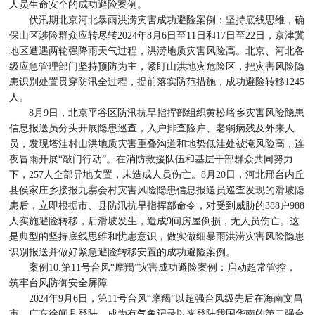
人员生命安全的成功避险案例。
伏汛期北京河北暴雨洪涝灾害成功避险案例：坚持底线思维，确
保山区涉险群众应转尽转2024年8月6日至11日和17日至22日，京津冀
地区遭遇两轮强降雨天气过程，洪涝地质灾害风险高。北京、河北各
级应急管理部门坚持预防为主，紧盯山洪地灾危险区，把灾害风险隐
患识别处置贯穿防汛全过程，提前落实防范措施，成功避险转移1245
人。
8月9日，北京平谷区防汛抗旱指挥部组织黄松峪乡灾害风险隐患
信息报送员分头开展隐患巡查，入户排查险户、老弱病残及外来人
员，发现塔洼村山洪地质灾害重叠沟道和地势低洼处被淹风险高，连
夜冒雨开展“敲门行动”。在消防救援队伍和基层干部群众共同努力
下，257人全部异地安置，未造成人员伤亡。8月20日，河北邢台内丘
县侯家庄乡接报九寨会村灾害风险隐患信息报送员巡查发现的滑坡隐
患后，立即根据市、县防汛抗旱指挥部命令，对受到威胁的388户988
人实施避险转移，后滑坡发生，造成9间房屋倒损，无人员伤亡。这
是典型的坚持底线思维和忧患意识，做实做细暴雨洪涝灾害风险隐患
识别报送并做好紧急避险转移安置的成功避险案例。
案例10.第11号台风“摩羯”灾害成功避险案例：启动超常管控，
筑牢台风防御安全屏障
2024年9月6日，第11号台风“摩羯”以超强台风级先后在海南文昌
市、广东徐闻县登陆，成为有气象记录以来登陆我国华南的第二强台