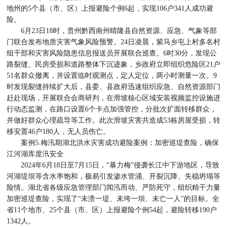
地州的5个县（市、区）上报避险个例6起，实现106户341人成功避
险。
6月23日18时，贵州黔西南州晴隆县自然资源、应急、气象等部
门联合发布地质灾害气象风险预警。24日凌晨，紫马乡屯上村多名村
组干部和灾害风险隐患信息报送员开展联合巡查。6时30分，发现公
路裂缝、民房受损和道路整体下沉迹象，乡政府立即组织危险区21户
51名群众撤离，并设置临时观测点，定人定位，两小时测量一次。9
时发现裂缝持续扩大后，县委、县政府迅速组织应急、自然资源部门
赶赴现场，开展联合会商研判，在滑坡核心区域安装视频监控设施进
行动态监测，在路口设置6个卡点加强管控，分批次扩面转移群众，
并做好群众心理疏导等工作。此次滑坡灾害共造成53栋房屋受损，转
移安置46户180人，无人员伤亡。
案例5.梅汛期湖北洪水灾害成功避险案例：加密巡堤查险，确保
江河湖库度汛安全
2024年6月18日至7月15日，“暴力梅”侵袭长江中下游地区，导致
河湖堤坝等含水率饱和，极易引发渗水管涌、开裂沉降、失稳坍塌等
险情。湖北省各级应急管理部门闻汛而动、严防死守，组织精干力量
加密巡堤查险，实现了“未溃一堤、未垮一坝、未亡一人”的目标。全
省11个地市、25个县（市、区）上报避险个例54起，避险转移190户
1342人。