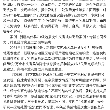
家团队，按照公平公正、点面结合、层层把关的原则，综合考虑避险
避灾效果、发现精准性、报告及时性、处置示范性等多方面因素，对
2024年各地上报的437个成功避险避灾案例进行征集推荐、专家打分
和分析评估，遴选确定了10个代表性强、事迹突出的典型案例，涵盖
了江河洪水、城乡内涝、山洪泥石流、滑坡、台风、草原火灾、地震
等多个灾种。
案例1.新疆乌什县7.1级地震次生灾害成功避险案例：专群协同发
力，排查震后房屋二次倒塌隐患
2024年1月23日2时9分，新疆阿克苏地区乌什县发生7.1级强震。
地震发生后，新疆尔自治区应急管理厅紧急启动应急响应，迅速实施
隐患排查处置，将震后危房二次倒塌隐患作为排查报送重点，第一时
间组织2万余名灾害风险隐患信息报送员和群众对相关重点领域和房
屋建筑、商铺等重点部位开展巡查排查。
1月26日，阿克苏地区拜城县拜城镇协里克买里村信息员例行巡
查发现一自建房墙体开裂，在余震频发情况下随时可能整体坍塌。拜
城县应急管理局联合住建部门和属地政府组建专家鉴定组开展现场评
估，经专业研判确认该建筑存在不可逆结构性损伤后，及时进行人员
转移和危房拆除，使受威胁的1家4口转危为安。信息员震后持续开展
风险隐患排查，与专业技术力量高效协同，实现了“巡查排查—专业
研判—应急处置”全流程闭环管理，构筑起防范地震次生灾害的坚实