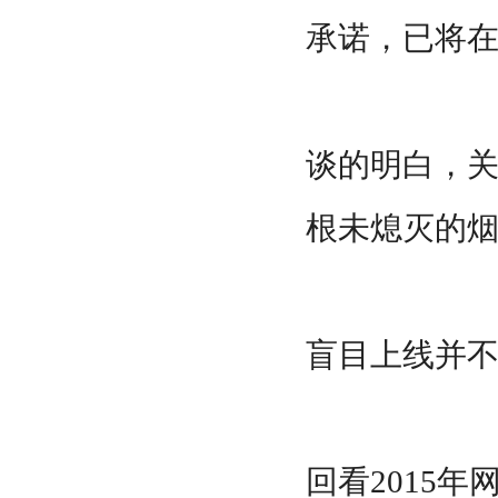
承诺，已将在
谈的明白，
根未熄灭的
盲目上线并
回看2015