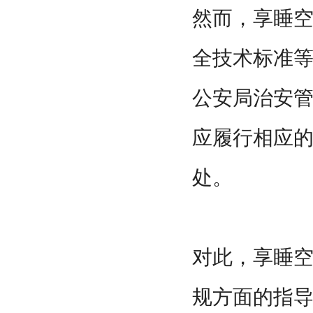
然而，享睡
全技术标准
公安局治安管
应履行相应
处。
对此，享睡空
规方面的指导