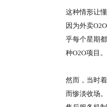
这种情形让懂懂
因为外卖O2
乎每个星期
种O2O项目。
然而，当时
而惨淡收场。