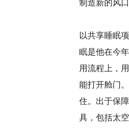
制造新的风
以共享睡眠
眠是他在今年
用流程上，
能打开舱门。
住。出于保
具，包括太空