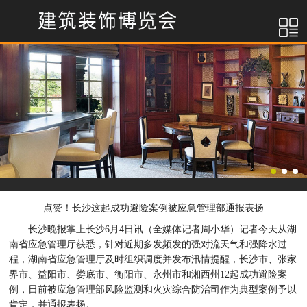
点赞！长沙这起成功避险案例被应急管理部通报表扬
长沙晚报掌上长沙6月4日讯（全媒体记者周小华）记者今天从湖
南省应急管理厅获悉，针对近期多发频发的强对流天气和强降水过
程，湖南省应急管理厅及时组织调度并发布汛情提醒，长沙市、张家
界市、益阳市、娄底市、衡阳市、永州市和湘西州12起成功避险案
例，日前被应急管理部风险监测和火灾综合防治司作为典型案例予以
肯定，并通报表扬。