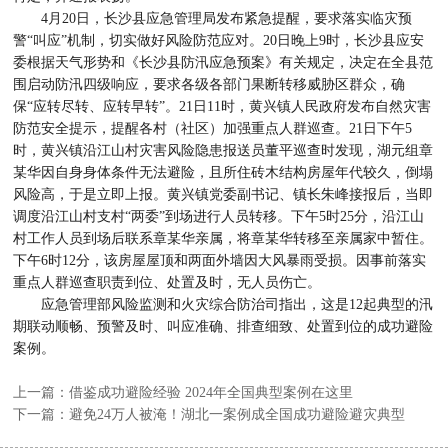
4月20日，长沙县应急管理局发布紧急提醒，要求落实临灾预
警“叫应”机制，切实做好风险防范应对。20日晚上9时，长沙县应安
委根据天气形势和《长沙县防汛应急预案》有关规定，决定在全县范
围启动防汛四级响应，要求各级各部门果断转移威胁区群众，确
保“应转尽转、应转早转”。21日11时，黄兴镇人民政府发布自然灾害
防范安全提示，提醒各村（社区）加强重点人群巡查。21日下午5
时，黄兴镇沿江山村灾害风险隐患报送员董平巡查时发现，湖元组章
某华因自身身体条件无法避险，且所住砖木结构房屋年代较久，倒塌
风险高，于是立即上报。黄兴镇党委副书记、镇长朱峰接报后，当即
调度沿江山村支村“两委”到场进行人员转移。下午5时25分，沿江山
村工作人员到场后联系章某华亲属，将章某华转移至亲属家中暂住。
下午6时12分，该房屋屋顶和两面外墙因大风暴雨受损。因事前落实
重点人群巡查职责到位、处置及时，无人员伤亡。
应急管理部风险监测和火灾综合防治司指出，这是12起典型的汛
期联动顺畅、预警及时、叫应准确、排查细致、处置到位的成功避险
案例。
上一篇：借鉴成功避险经验 2024年全国典型案例在这里
下一篇：避免24万人被淹！湖北一案例成全国成功避险避灾典型