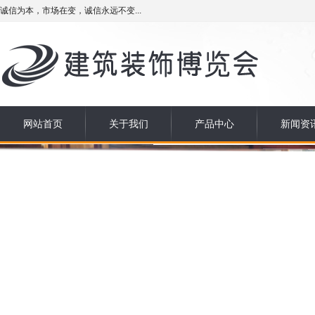
诚信为本，市场在变，诚信永远不变...
网站首页
关于我们
产品中心
新闻资