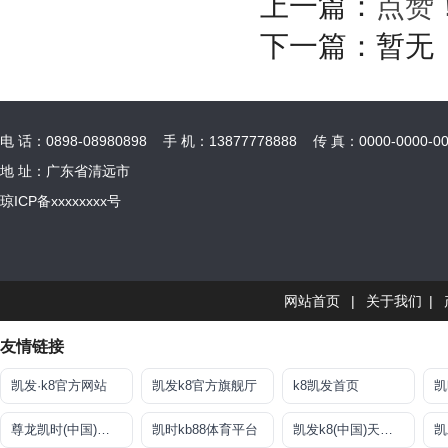
上一篇：
点赞
下一篇：暂无
电 话：0898-08980898 手 机：13877778888 传 真：0000-0000-00 E
地 址：广东省清远市
琼ICP备xxxxxxxx号
网站首页
|
关于我们
|
友情链接
凯发·k8官方网站
凯发k8官方旗舰厅
k8凯发首页
凯
尊龙凯时(中国)人生就是搏!
凯时kb88体育平台
凯发k8(中国)天生赢家