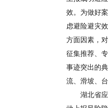
效。为做好
虑避险避灾
方面因素，对
征集推荐、专
事迹突出的
流、滑坡、
湖北省应急