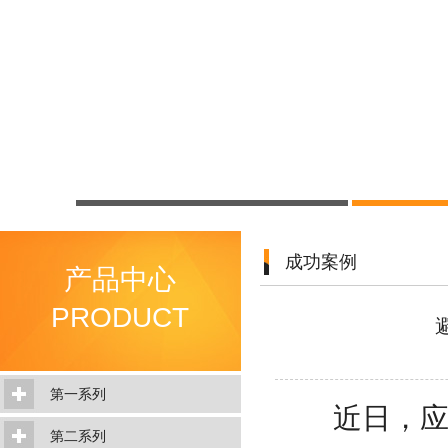
成功案例
产品中心
PRODUCT
第一系列
近日，应急管
第二系列