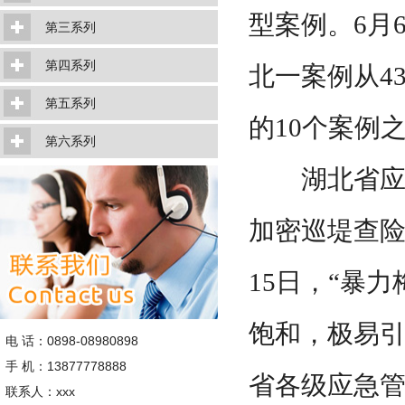
型案例。6月
第三系列
第四系列
北一案例从4
第五系列
的10个案例
第六系列
湖北省应急
加密巡堤查险
15日，“暴
饱和，极易
电 话：0898-08980898
手 机：13877778888
省各级应急
联系人：xxx